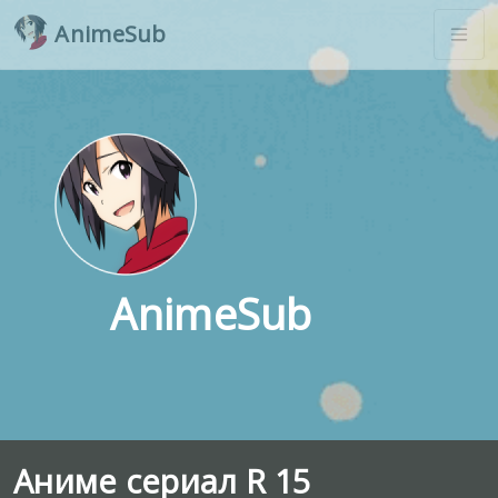
AnimeSub
AnimeSub
Аниме сериал R 15