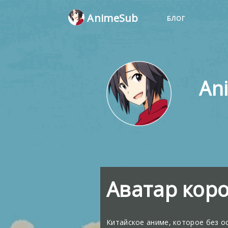
AnimeSub
БЛОГ
An
Аватар коро
Китайское аниме, которое без 