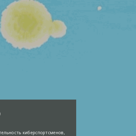
o
тельность киберспортсменов,