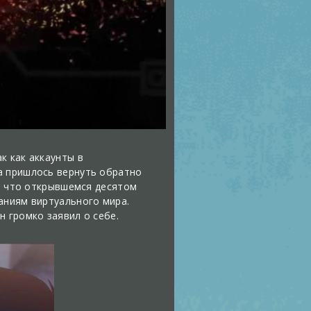
к как аккаунты в
а пришлось вернуть обратно
ко что открывшемся десятом
аниям виртуального мира.
 громко заявил о себе.