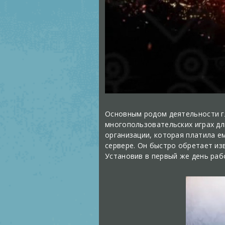
Основным родом деятельности гл
многопользовательских играх дл
организации, которая платила е
сервере. Он быстро обретает из
Установив в первый же день раб