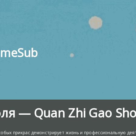
imeSub
ля — Quan Zhi Gao Sh
особых прикрас демонстрирует жизнь и профессиональную дея