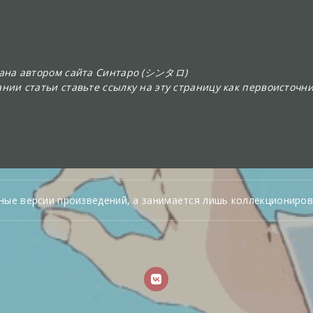
сана автором сайта Синтаро (シンタロ)
нии статьи ставьте ссылку на эту страницу как первоисточни
ные версии произведений, а занимается лишь коллекциониров