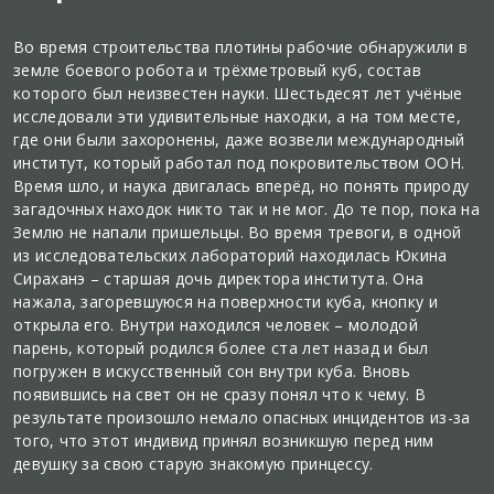
Во время строительства плотины рабочие обнаружили в
земле боевого робота и трёхметровый куб, состав
которого был неизвестен науки. Шестьдесят лет учёные
исследовали эти удивительные находки, а на том месте,
где они были захоронены, даже возвели международный
институт, который работал под покровительством ООН.
Время шло, и наука двигалась вперёд, но понять природу
загадочных находок никто так и не мог. До те пор, пока на
Землю не напали пришельцы. Во время тревоги, в одной
из исследовательских лабораторий находилась Юкина
Сираханэ – старшая дочь директора института. Она
нажала, загоревшуюся на поверхности куба, кнопку и
открыла его. Внутри находился человек – молодой
парень, который родился более ста лет назад и был
погружен в искусственный сон внутри куба. Вновь
появившись на свет он не сразу понял что к чему. В
результате произошло немало опасных инцидентов из-за
того, что этот индивид принял возникшую перед ним
девушку за свою старую знакомую принцессу.