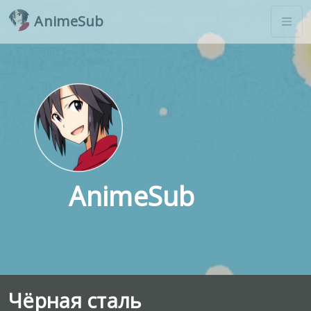
AnimeSub
AnimeSub
Чёрная сталь