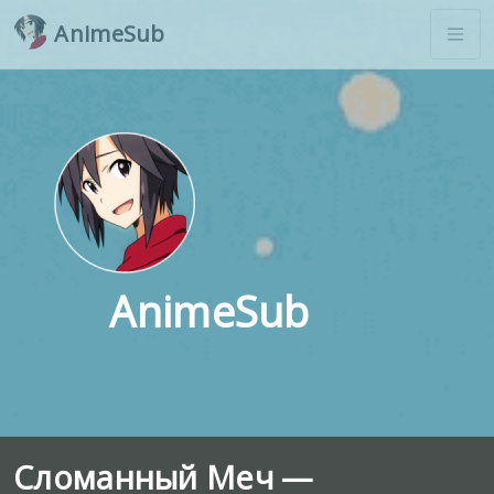
AnimeSub
AnimeSub
Сломанный Меч —