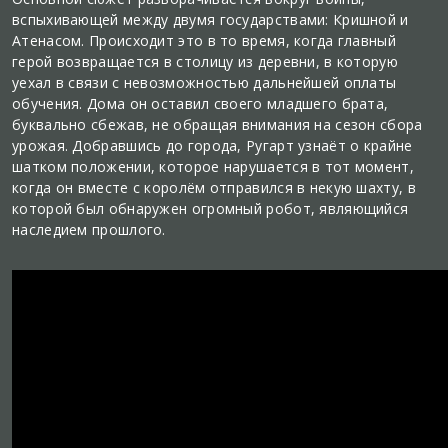
вспыхивающей между двумя государствами: Кришной и
Атенасом. Происходит это в то время, когда главный
герой возвращается в столицу из деревни, в которую
уехал в связи с невозможностью дальнейшей оплаты
обучения. Дома он оставил своего младшего брата,
буквально сбежав, не обращая внимания на сезон сбора
урожая. Добравшись до города, Ругарт узнаёт о крайне
шатком положении, которое нарушается в тот момент,
когда он вместе с королём отправился в некую шахту, в
которой был обнаружен огромный робот, являющийся
наследием прошлого.