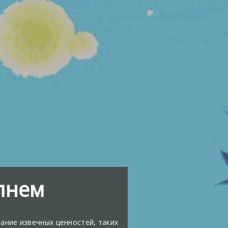
пнем
ание извечных ценностей, таких