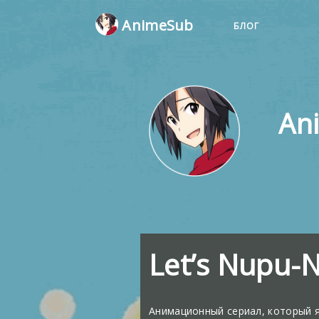
AnimeSub
БЛОГ
An
Let’s Nupu
Анимационный сериал, который я