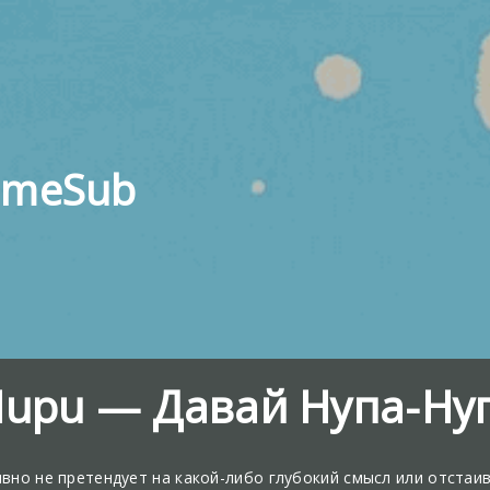
imeSub
-Nupu — Давай Нупа-Ну
вно не претендует на какой-либо глубокий смысл или отстаив