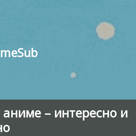
imeSub
 аниме – интересно и
но