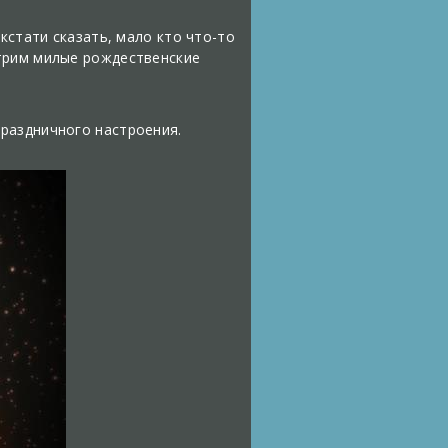
кстати сказать, мало кто что-то
отрим милые рождественские
раздничного настроения.