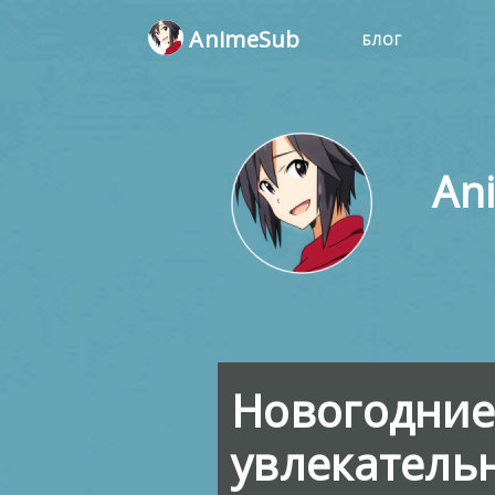
AnimeSub
БЛОГ
An
Новогодние
увлекатель