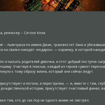
, режиссер – Сатоси Кона.
яг – пьянчужка по имени Джин, трансвестит Хана и убежавша
 на свалке находят «подарок» — корзинку, в которой наход
ло отыскать родителей девочки, и этот добрый поступок сыгр
 лучшему. Участвуя в поисках, каждый из героев сумеет перео
лкнуло к тому образу жизни, который они сейчас ведут.
исутствуют и погони, и перестрелки, — и, вместе с тем, глу
й рождественской истории, присутствует счастливый финал, в
же тем, кто до сих пор ни одного аниме не смотрел.