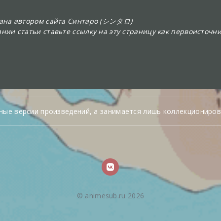
сана автором сайта Синтаро (シンタロ)
нии статьи ставьте ссылку на эту страницу как первоисточни
ные версии произведений, а занимается лишь коллекциониров
© animesub.ru 2026