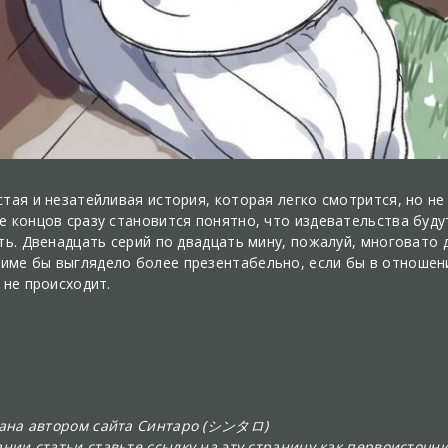
стая и незатейливая история, которая легко смотрится, но н
е концов сразу становится понятно, что издевательства буду
ть. Двенадцать серий по двадцать мину, пожалуй, многовато 
име бы выглядело более презентабельно, если бы в отношен
 не происходит.
сана автором сайта Синтаро (シンタロ)
нии статьи ставьте ссылку на эту страницу как первоисточни