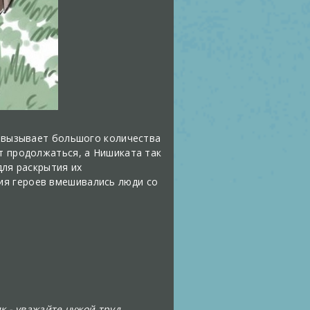
е вызывает большого количества
т продолжаться, а Нишиката так
для раскрытия их
ия героев вмешивались люди со
к - уважайте чужой труд.