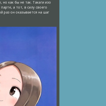
 но как бы не так. Такаги изо
арте, а тот, в силу своего
ый раз он оказывается на шаг