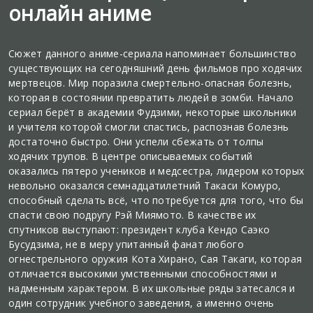
онлайн аниме
Сюжет данного аниме-сериала напоминает большинство
существующих на сегодняшний день фильмов про ходячих
мертвецов. Мир поразила смертельно-опасная болезнь,
которая в состоянии превратить людей в зомби. Начало
сериал берёт в академии Фудзими, некоторые школьники
и учителя которой смогли спастись, распознав болезнь
достаточно быстро. Они успели сбежать от толпы
ходячих трупов. В центре описываемых событий
оказались пятеро учеников и медсестра, лидером которых
невольно оказался семнадцатилетний Такаси Комуро,
способный сделать всё, что потребуется для того, что бы
спасти свою подругу Рэй Миямото. В качестве их
спутников выступают: президент клуба Кендо Саэко
Бусудзима, не в меру упитанный фанат любого
огнестрельного оружия Кота Хирано, Сая Такаги, которая
отличается высокими умственными способностями и
надменным характером. В их школьные ряды затесался и
один сотрудник учебного заведения, а именно очень