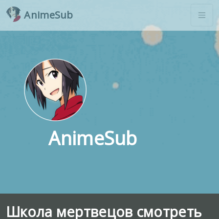
AnimeSub
AnimeSub
Школа мертвецов смотреть