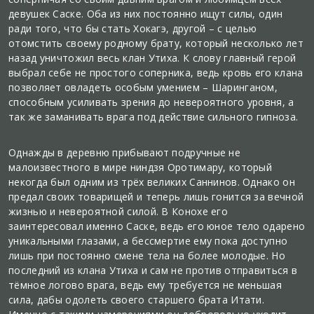
девушек Саске. Оба из них постоянно ищут силы, один
ради того, что бы стать Хокагэ, другой – с целью
отомстить своему родному брату, который несколько лет
назад уничтожил весь клан Утиха. К слову главный герой
выбрал себе не простого соперника, ведь кровь его клана
позволяет овладеть особым умением – Шаринганом,
способным усиливать зрения до невероятного уровня, а
так же заманивать врага под действие сильного гипноза.
Однажды в деревню прибывают подручные не
малоизвестного в мире ниндзя Оротимару, который
некогда был одним из трёх великих Саннинов. Однако он
предал своих товарищей и теперь лишь гонится за вечной
жизнью и невероятной силой. В Конохе его
заинтересовал именно Саске, ведь его юное тело одарено
уникальными глазами, а бессмертие ему пока доступно
лишь при постоянно смене тела на более молодые. Но
последний из клана Утиха и сам не против отправиться в
тёмное логово врага, ведь ему требуется не меньшая
сила, дабы одолеть своего старшего брата Итати.