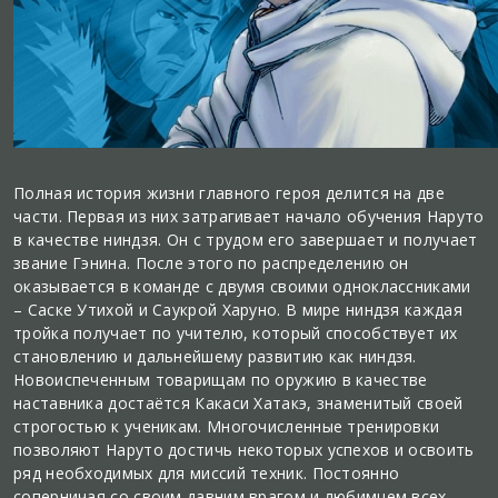
Полная история жизни главного героя делится на две
части. Первая из них затрагивает начало обучения Наруто
в качестве ниндзя. Он с трудом его завершает и получает
звание Гэнина. После этого по распределению он
оказывается в команде с двумя своими одноклассниками
– Саске Утихой и Саукрой Харуно. В мире ниндзя каждая
тройка получает по учителю, который способствует их
становлению и дальнейшему развитию как ниндзя.
Новоиспеченным товарищам по оружию в качестве
наставника достаётся Какаси Хатакэ, знаменитый своей
строгостью к ученикам. Многочисленные тренировки
позволяют Наруто достичь некоторых успехов и освоить
ряд необходимых для миссий техник. Постоянно
соперничая со своим давним врагом и любимцем всех