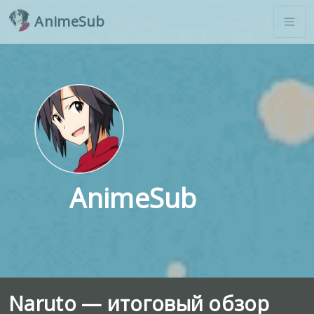
AnimeSub
AnimeSub
Naruto — итоговый обзор