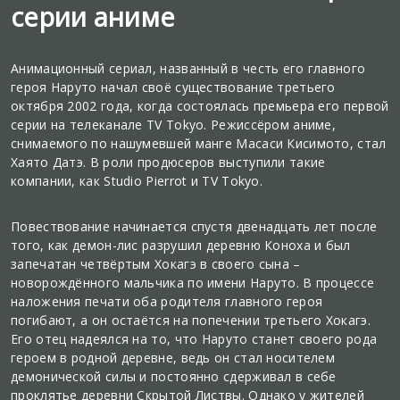
серии аниме
Анимационный сериал, названный в честь его главного
героя Наруто начал своё существование третьего
октября 2002 года, когда состоялась премьера его первой
серии на телеканале TV Tokyo. Режиссёром аниме,
снимаемого по нашумевшей манге Масаси Кисимото, стал
Хаято Датэ. В роли продюсеров выступили такие
компании, как Studio Pierrot и TV Tokyo.
Повествование начинается спустя двенадцать лет после
того, как демон-лис разрушил деревню Коноха и был
запечатан четвёртым Хокагэ в своего сына –
новорождённого мальчика по имени Наруто. В процессе
наложения печати оба родителя главного героя
погибают, а он остаётся на попечении третьего Хокагэ.
Его отец надеялся на то, что Наруто станет своего рода
героем в родной деревне, ведь он стал носителем
демонической силы и постоянно сдерживал в себе
проклятье деревни Скрытой Листвы. Однако у жителей