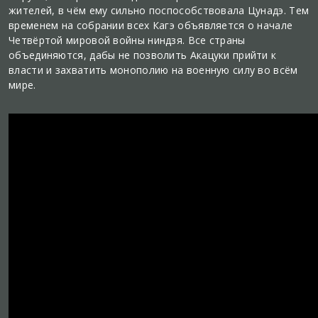
жителей, в чём ему сильно поспособствовала Цунадэ. Тем
временем на собрании всех Кагэ объявляется о начале
Четвёртой мировой войны ниндзя. Все страны
объединяются, дабы не позволить Акацуки прийти к
власти и захватить монополию на военную силу во всём
мире.