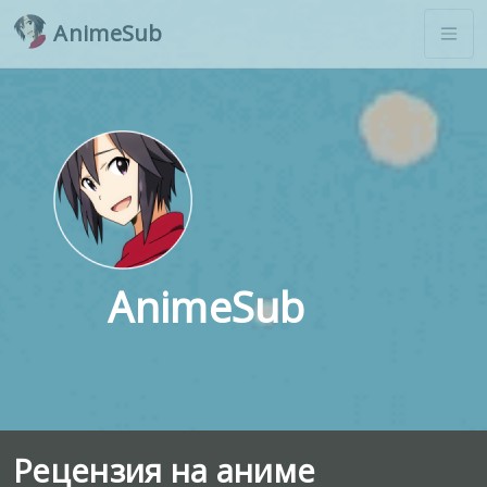
AnimeSub
AnimeSub
Рецензия на аниме