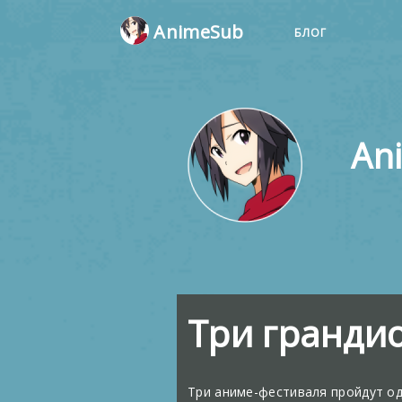
AnimeSub
БЛОГ
An
Три гранди
Три аниме-фестиваля пройдут од