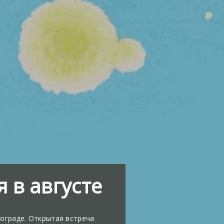
 в августе
гограде. Открытая встреча