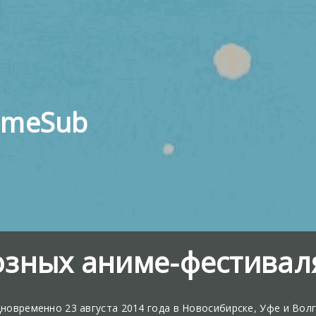
imeSub
озных аниме-фестиваля
новременно 23 августа 2014 года в Новосибирске, Уфе и Вол