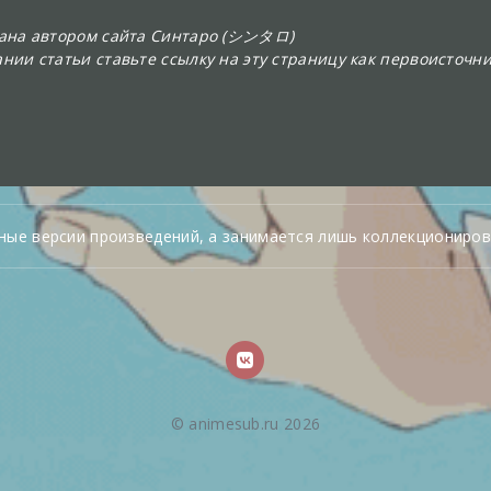
сана автором сайта Синтаро (シンタロ)
нии статьи ставьте ссылку на эту страницу как первоисточни
ные версии произведений, а занимается лишь коллекциониров
© animesub.ru 2026