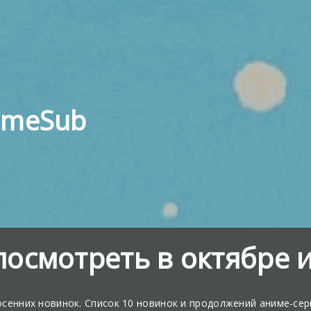
imeSub
посмотреть в октябре 
сенних новинок. Список 10 новинок и продолжений аниме-сериа