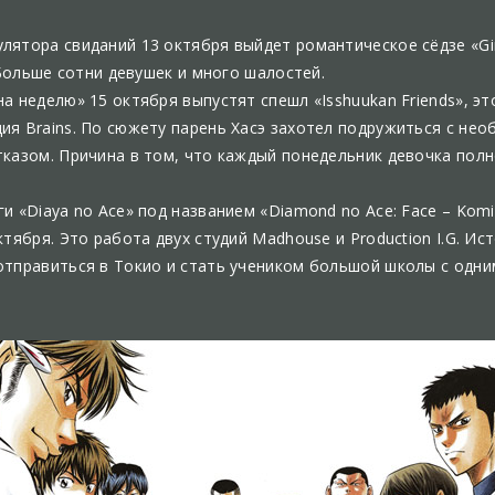
ятора свиданий 13 октября выйдет романтическое сёдзе «Girlf
. Больше сотни девушек и много шалостей.
а неделю» 15 октября выпустят спешл «Isshuukan Friends», эт
ия Brains. По сюжету парень Хасэ захотел подружиться с не
тказом. Причина в том, что каждый понедельник девочка полн
и «Diaya no Ace» под названием «Diamond no Ace: Face – Komi
ктября. Это работа двух студий Madhouse и Production I.G. И
отправиться в Токио и стать учеником большой школы с одни