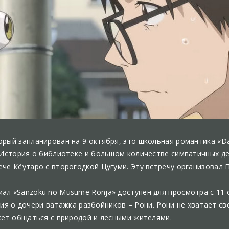
рый запланирован на 9 октября, это школьная романтика «Dait
. История о библиотеке и большом количестве симпатичных д
ече Кёутаро с второгодкой Цугуми. Эту встречу организовал 
ал «Sanzoku no Musume Ronja» доступен для просмотра с 11 
стория о дочери ватажка разбойников – Рони. Рони не хватает 
ожет общаться с природой и лесными жителями.