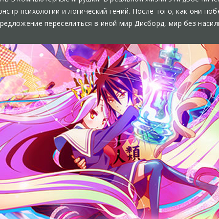
онстр психологии и логический гений. После того, как они по
редложение переселиться в иной мир Дисборд, мир без насил