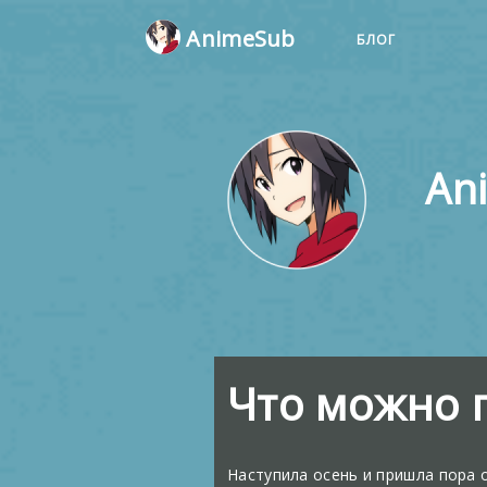
AnimeSub
БЛОГ
An
Что можно 
Наступила осень и пришла пора о