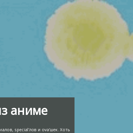
из аниме
лов, special’лов и ova’шек. Хоть