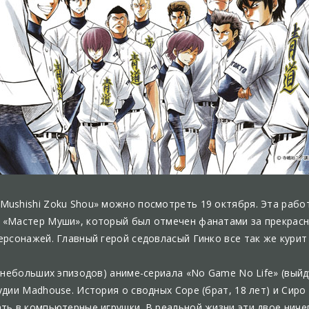
ushishi Zoku Shou» можно посмотреть 19 октября. Эта работ
 «Мастер Муши», который был отмечен фанатами за прекрасн
ерсонажей. Главный герой седовласый Гинко все так же курит
6 небольших эпизодов) аниме-сериала «No Game No Life» (выйд
дии Madhouse. История о сводных Соре (брат, 18 лет) и Сиро 
ть в компьютерные игрушки. В реальной жизни эти двое ниче