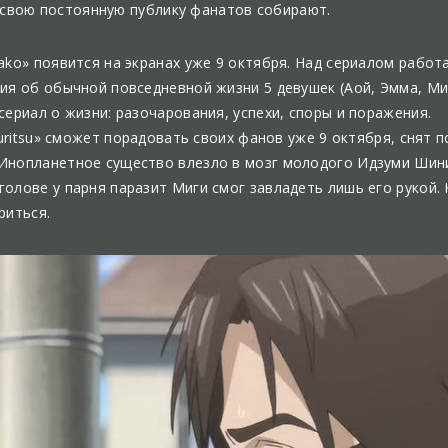
 свою постоянную публику фанатов собирают.
ako» появится на экранах уже 9 октября. Над сериалом работа
рия об обычной повседневной жизни 5 девушек (Аой, Эмма, Ми
сериал о жизни: разочарования, успехи, споры и поражения.
akuritsu» сможет порадовать своих фанов уже 9 октября, снят 
Инопланетное существо влезло в мозг молодого Идзуми Шини
олове у парня паразит Миги смог завладеть лишь его рукой. 
риться.