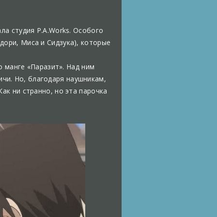
ла студия P.A.Works. Особого
дори, Миса и Сидзука), которые
по манге «Паразит». Над ним
чи. Но, благодаря наушникам,
Как ни странно, но эта парочка