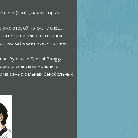
riend (Kari)», над которым
о уже второй по счету спешл.
общительной одноклассницей
остью забывает все, что с ней
nao Ryousuke Special Banggai-
стория о сельском мальчике
м из самых сильных бейсбольных