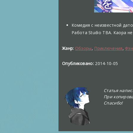
Комедия с неизвестной датой
Работа Studio TBA. Каора н
Жанр:
Обзоры
,
Приключения
,
Фэн
Опубликовано:
2014-10-05
Статья напи
При копирова
Спасибо!