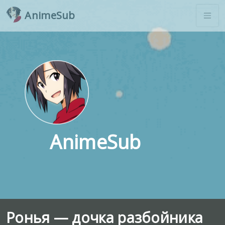
AnimeSub
AnimeSub
Ронья — дочка разбойника