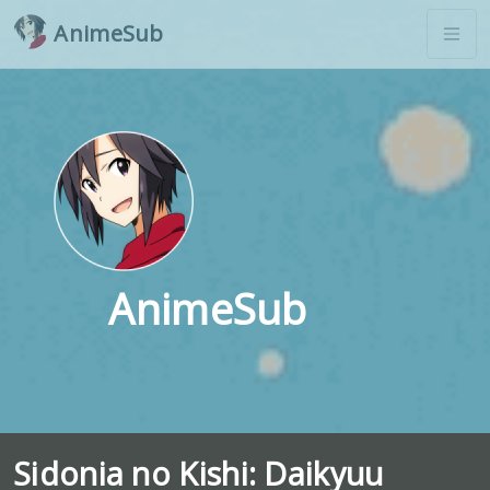
AnimeSub
AnimeSub
Sidonia no Kishi: Daikyuu