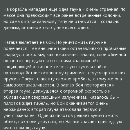
На корабль нападает еще одна гауна – очень странная: по
массе она превосходит все ранее встреченные колонии,
но сама к колониальному типу не относится – согласно
данным, истинное тело у нее всего одно.
Нагаке вылетает на бой. Но уничтожить гауну не
получается – ее внешние ткани останавливают пробивные
снаряды, поскольку, как показывает анализ, слои обычной
плаценты чередуются со слоями «панцирной»,
защищающей истинное тело: гауны сумели найти
противодействие основному применяющемуся против них
оружию. Такую плаценту сложно пробить, к тому же она
самовосстанавливается. В разгар боя повторяется и
вторая гауна, движущаяся с огромной скоростью и
обладающая сверхмощным излучением. Казалось бы –
пилотов ждет гибель, но бой оканчивается очень
неожиданно: вторая гауна атаковала первую и
уничтожила ее. Один из пилотов решает «уничтожить
обеих, пока они дерутся», но Нагаке спасает пришедшую
им на помощь гауну.