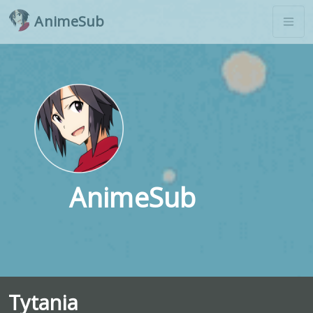
AnimeSub
AnimeSub
Tytania