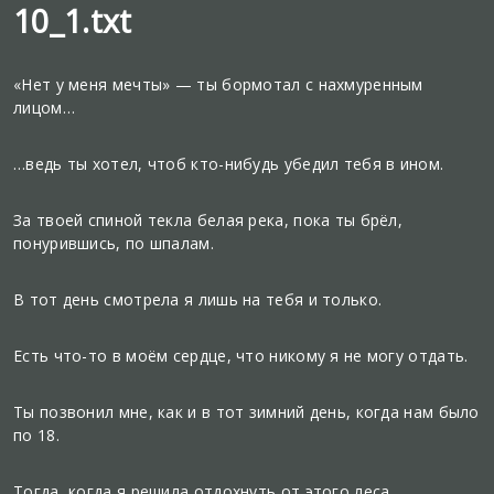
10_1.txt
«Нет у меня мечты» — ты бормотал с нахмуренным
лицом…
…ведь ты хотел, чтоб кто-нибудь убедил тебя в ином.
За твоей спиной текла белая река, пока ты брёл,
понурившись, по шпалам.
В тот день смотрела я лишь на тебя и только.
Есть что-то в моём сердце, что никому я не могу отдать.
Ты позвонил мне, как и в тот зимний день, когда нам было
по 18.
Тогда, когда я решила отдохнуть от этого леса