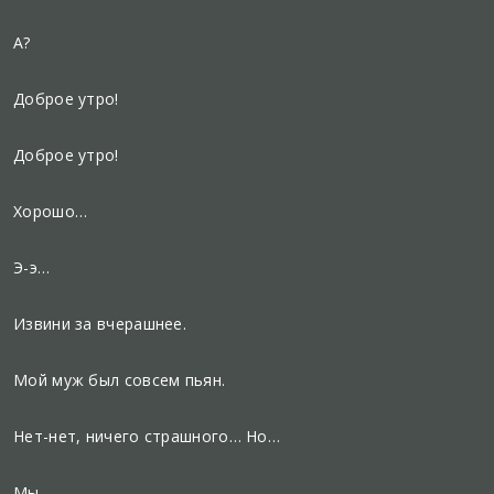
А?
Доброе утро!
Доброе утро!
Хорошо…
Э-э…
Извини за вчерашнее.
Мой муж был совсем пьян.
Нет-нет, ничего страшного… Но…
Мы…