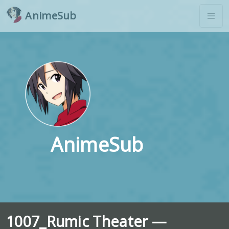
AnimeSub
AnimeSub
1007_Rumic Theater —