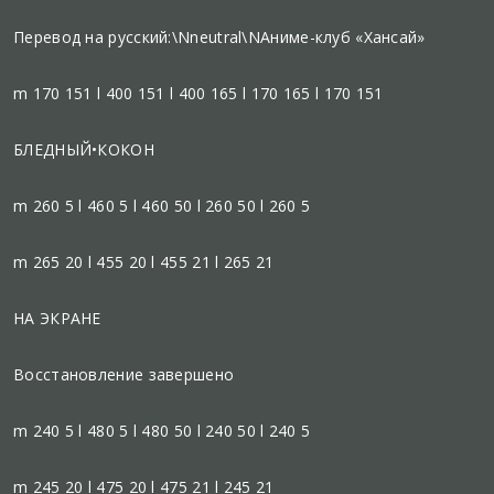
Перевод на русский:\Nneutral\NАниме-клуб «Хансай»
m 170 151 l 400 151 l 400 165 l 170 165 l 170 151
БЛЕДНЫЙ•КОКОН
m 260 5 l 460 5 l 460 50 l 260 50 l 260 5
m 265 20 l 455 20 l 455 21 l 265 21
НА ЭКРАНЕ
Восстановление завершено
m 240 5 l 480 5 l 480 50 l 240 50 l 240 5
m 245 20 l 475 20 l 475 21 l 245 21