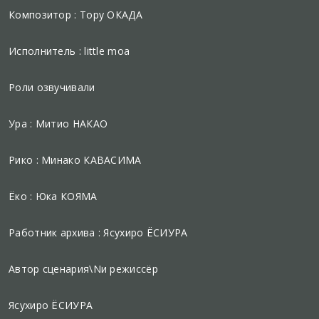
Композитор : Тору ОКАДА
Исполнитель : little moa
Роли озвучивали
Ура : Митио НАКАО
Рико : Минако КАВАСИМА
Ёко : Юка КОЯМА
Работник архива : Ясухиро ЁСИУРА
Автор сценария\Nи режиссёр
Ясухиро ЁСИУРА