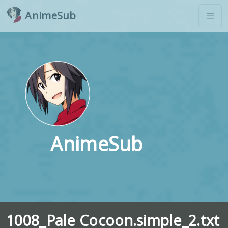
AnimeSub
AnimeSub
1008_Pale Cocoon.simple_2.txt