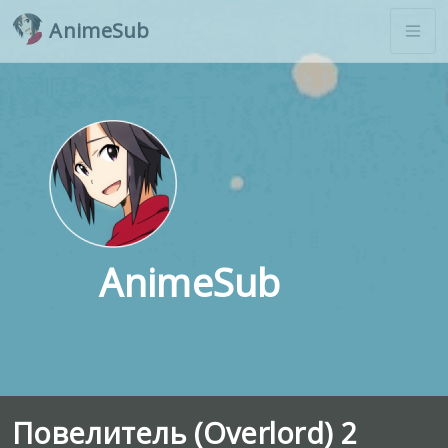
AnimeSub
AnimeSub
Повелитель (Overlord) 2