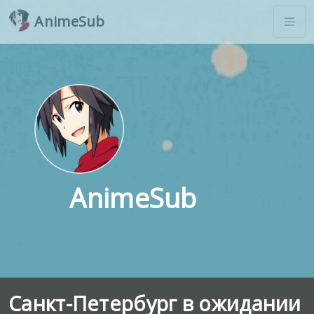
AnimeSub
AnimeSub
Санкт-Петербург в ожидании