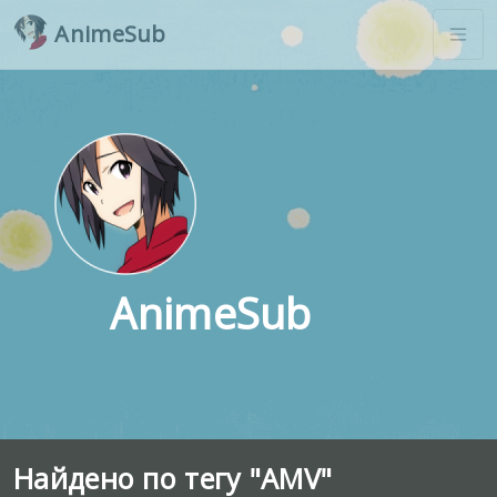
AnimeSub
AnimeSub
Найдено по тегу "AMV"