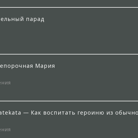
тельный парад
 Непорочная Мария
ения
odatekata — Как воспитать героиню из обычн
ения