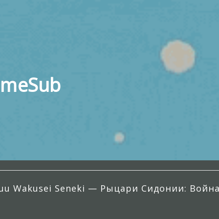
imeSub
ikyuu Wakusei Seneki — Рыцари Сидонии: Войн