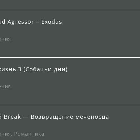
ad Agressor – Exodus
ения
жизнь 3 (Собачьи дни)
ения
rld Break — Возвращение меченосца
ения, Романтика