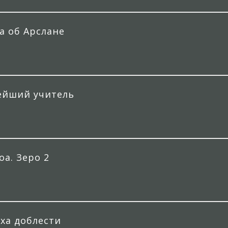
да об Арслане
нейший учитель
оа. Зеро 2
ха доблести