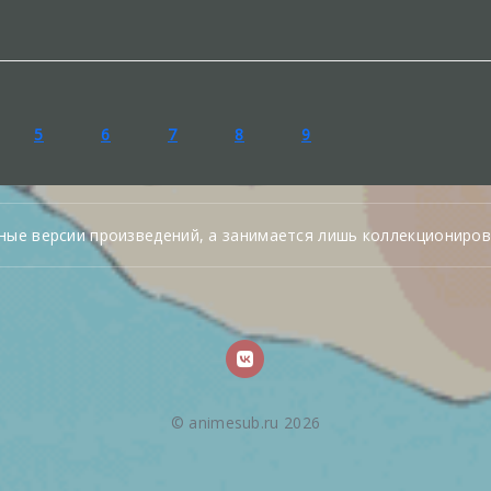
5
6
7
8
9
ные версии произведений, а занимается лишь коллекциониров
© animesub.ru 2026