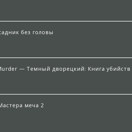
садник без головы
f Murder — Темный дворецкий: Книга убийств 
 Мастера меча 2