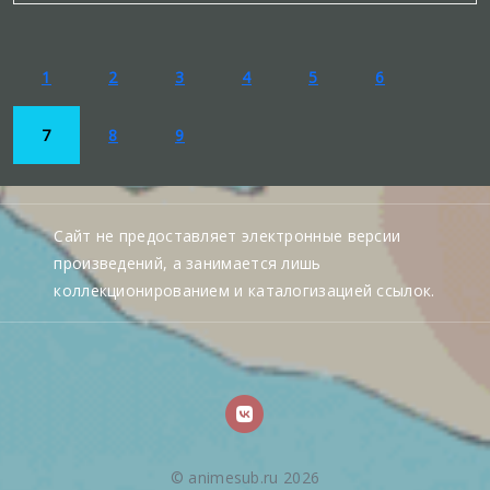
1
2
3
4
5
6
7
8
9
Сайт не предоставляет электронные версии
произведений, а занимается лишь
коллекционированием и каталогизацией ссылок.
© animesub.ru 2026